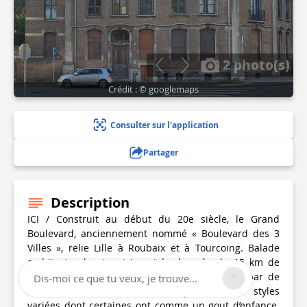
2 photo(s)
Crédit : © googlemaps
Consulter sur l'application
Partager
Description
ICI / Construit au début du 20e siècle, le Grand
Boulevard, anciennement nommé « Boulevard des 3
Villes », relie Lille à Roubaix et à Tourcoing. Balade
architecturale et patrimoniale de près de 15 km de
long, ce boulevard intercommunal est bordé par de
Dis-moi ce que tu veux, je trouve...
nombreuses demeures remarquables aux styles
variées dont certaines ont comme un gout d’enfance.