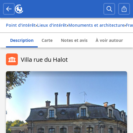
Point d'intérêt
›
Lieux d'intérêt
›
Monuments et architecture
›
fr
Description
Carte
Notes et avis
À voir autour
Villa rue du Halot