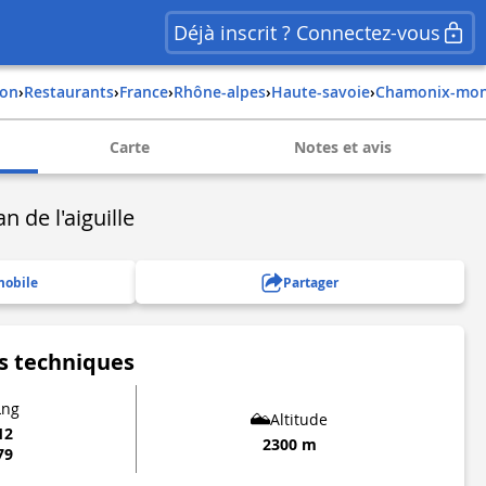
Déjà inscrit ? Connectez-vous
ion
›
Restaurants
›
france
›
rhône-alpes
›
haute-savoie
›
chamonix-mon
Carte
Notes et avis
n de l'aiguille
mobile
Partager
s techniques
Lng
Altitude
12
2300 m
79