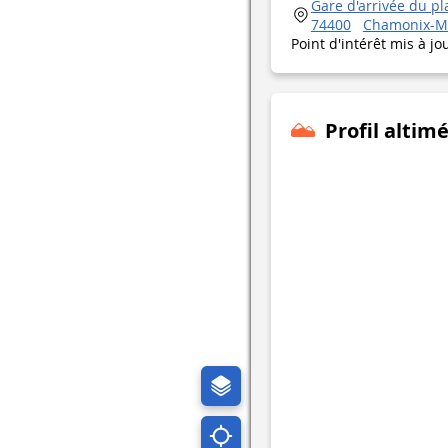
Gare d'arrivée du pla
74400
Chamonix-M
Point d'intérêt mis à jo
Profil altim