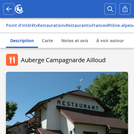
Point d'intérêt
›
Restauration
›
Restaurants
›
france
›
rhône-alpes
›
Description
Carte
Notes et avis
À voir autour
Auberge Campagnarde Ailloud