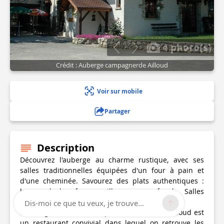
4 photo(s)
Crédit : Auberge campagnerde Ailloud
Voir sur mobile
Partager
Description
Découvrez l'auberge au charme rustique, avec ses
salles traditionnelles équipées d'un four à pain et
d'une cheminée. Savourez des plats authentiques :
langue de bœuf, grenouilles, saumon fumé... Salles
disponibles à la location pour vos évènements.
Dis-moi ce que tu veux, je trouve...
L'Auberge créée en 1974 par Louis et Reine Ailloud est
un restaurant convivial dans lequel on retrouve les