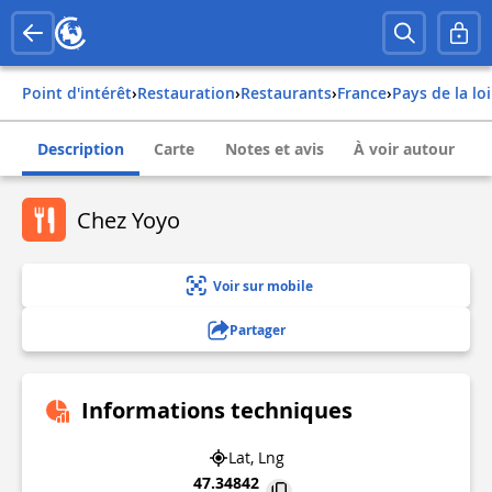
Point d'intérêt
›
Restauration
›
Restaurants
›
france
›
pays de la lo
Description
Carte
Notes et avis
À voir autour
Chez Yoyo
Voir sur mobile
Partager
Informations techniques
Lat, Lng
47.34842