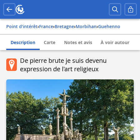
Point d'intérêt
›
france
›
bretagne
›
morbihan
›
guehenno
Description
Carte
Notes et avis
À voir autour
De pierre brute je suis devenu
expression de l'art religieux