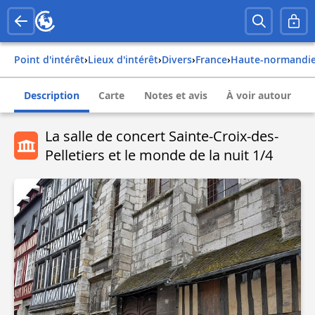
Point d'intérêt
›
Lieux d'intérêt
›
Divers
›
france
›
haute-normandi
Description
Carte
Notes et avis
À voir autour
La salle de concert Sainte-Croix-des-
Pelletiers et le monde de la nuit 1/4