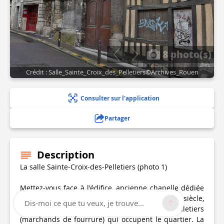
8 photo(s)
Crédit : Salle_Sainte_Croix_des_Pelletiers©Archives_Rouen
Consulter sur l'application
Partager
Description
La salle Sainte-Croix-des-Pelletiers (photo 1)
Mettez-vous face à l'édifice, ancienne chapelle dédiée
à Notre-Dame au 10ème siècle. Puis au 12ème siècle,
Dis-moi ce que tu veux, je trouve...
une paroisse y est érigée grâce aux pelletiers
(marchands de fourrure) qui occupent le quartier. La