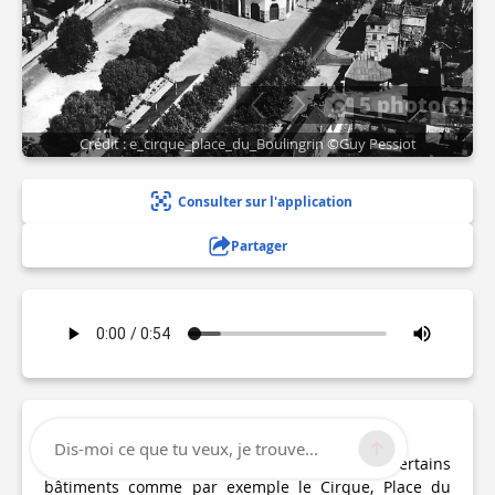
5 photo(s)
Crédit : e_cirque_place_du_Boulingrin ©Guy Pessiot
Consulter sur l'application
Partager
Description
Dis-moi ce que tu veux, je trouve...
La ville continue de changer. Démolition de certains
bâtiments comme par exemple le Cirque, Place du