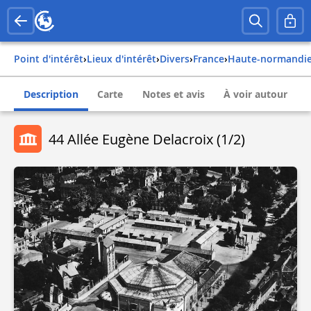
Point d'intérêt
›
Lieux d'intérêt
›
Divers
›
france
›
haute-normandi
Description
Carte
Notes et avis
À voir autour
44 Allée Eugène Delacroix (1/2)