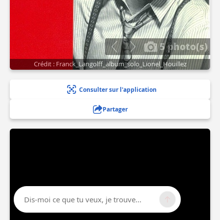
5 photo(s)
Crédit : Franck_Langolff_album_solo_Lionel_Houillez
Consulter sur l'application
Partager
Dis-moi ce que tu veux, je trouve...