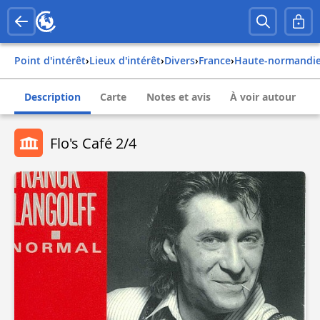
Point d'intérêt
›
Lieux d'intérêt
›
Divers
›
france
›
haute-normandi
Description
Carte
Notes et avis
À voir autour
Flo's Café 2/4