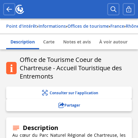
Point d'intérêt
›
Informations
›
Offices de tourisme
›
france
›
rhôn
Description
Carte
Notes et avis
À voir autour
Office de Tourisme Coeur de
Chartreuse - Accueil Touristique des
Entremonts
Consulter sur l'application
Partager
Description
Au cœur du Parc Naturel Régional de Chartreuse, les