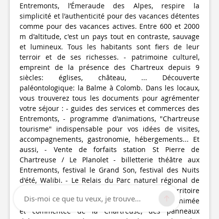
Entremonts, l’Émeraude des Alpes, respire la
simplicité et l'authenticité pour des vacances détentes
comme pour des vacances actives. Entre 600 et 2000
m d'altitude, c'est un pays tout en contraste, sauvage
et lumineux. Tous les habitants sont fiers de leur
terroir et de ses richesses. - patrimoine culturel,
empreint de la présence des Chartreux depuis 9
siècles: églises, château, ... Découverte
paléontologique: la Balme à Colomb. Dans les locaux,
vous trouverez tous les documents pour agrémenter
votre séjour : - guides des services et commerces des
Entremonts, - programme d'animations, "Chartreuse
tourisme" indispensable pour vos idées de visites,
accompagnements, gastronomie, hébergements... Et
aussi, - Vente de forfaits station St Pierre de
Chartreuse / Le Planolet - billetterie théâtre aux
Entremonts, festival le Grand Son, festival des Nuits
d'été, Walibi. - Le Relais du Parc naturel régional de
Chartreuse, espace de découverte de ce territoire
Dis-moi ce que tu veux, je trouve...
riche d'histoire et de traditions. Une maquette animée
et commentée de la Chartreuse, des panneaux