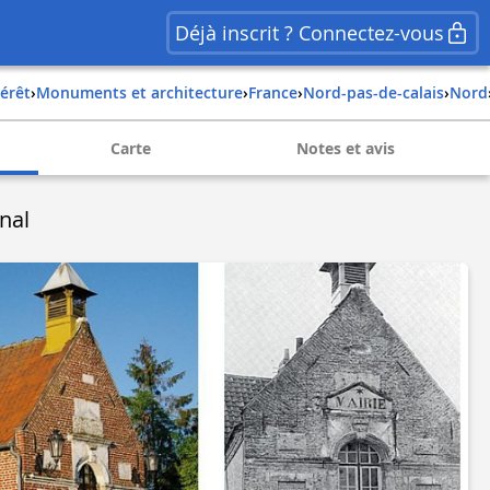
Déjà inscrit ? Connectez-vous
térêt
›
Monuments et architecture
›
france
›
nord-pas-de-calais
›
nord
Carte
Notes et avis
nal