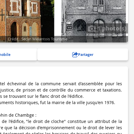
1 photo(s)
Crédit : Seclin Mélantois Tourisme
mobile
Partager
hôtel échevinal de la commune servait d'assemblée pour les
 justice, de prison et de contrôle du commerce et taxations.
 se trouvant sur le flanc droit de l'édifice.
ments historiques, fut la mairie de la ville jusqu'en 1976.
aphin de Chambge :
 de l'édifice, "le droit de cloche" constitue un attribut de la
 que la décision d'emprisonnement ou le droit de lever les
 également de régler les horaires de travail des ouvriers ou