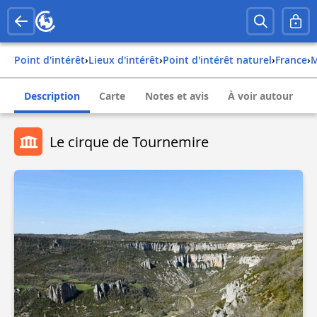
Point d'intérêt
›
Lieux d'intérêt
›
Point d'intérêt naturel
›
france
›
Description
Carte
Notes et avis
À voir autour
Le cirque de Tournemire