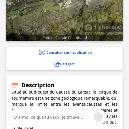
1 photo(s)
Crédit : Claude Chambaud
Consulter sur l'application
Partager
Description
Situé au sud-ouest du Causse du Larzac, le cirque de
Tournemire est une zone géologique remarquable, qui
marque la limite entre les avants-causses et les
grands causses. Il présente des corniches calcaires et
des escarpements rocheux avec des grottes et cavités
Dis-moi ce que tu veux, je trouve...
où y nichent des rapaces comme le hibou grand-duc,
l'aigle royal.