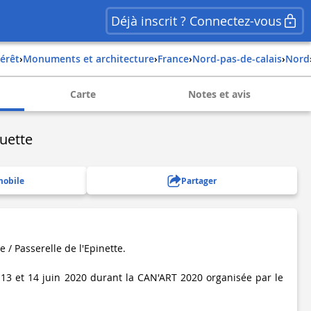
Déjà inscrit ? Connectez-vous
térêt
›
Monuments et architecture
›
france
›
nord-pas-de-calais
›
nord
Carte
Notes et avis
uette
mobile
Partager
 Passerelle de l'Epinette.
 13 et 14 juin 2020 durant la CAN'ART 2020 organisée par le