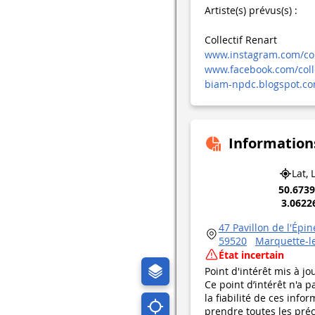
Artiste(s) prévus(s) :
Collectif Renart
www.instagram.com/coll
www.facebook.com/colle
biam-npdc.blogspot.co
Information
Lat, 
50.673
3.0622
47 Pavillon de l'Épin
59520
Marquette-le
État incertain
Point d'intérêt mis à jo
Ce point d’intérêt n'a 
la fiabilité de ces in
prendre toutes les préca