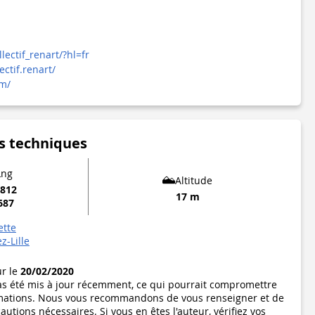
ectif_renart/?hl=fr
ctif.renart/
m/
s techniques
Lng
Altitude
9812
17 m
687
ette
z-Lille
ur le
20/02/2020
pas été mis à jour récemment, ce qui pourrait compromettre
formations. Nous vous recommandons de vous renseigner et de
utions nécessaires. Si vous en êtes l'auteur, vérifiez vos