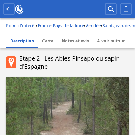
Point d'intérêt
›
france
›
pays de la loire
›
vendée
›
saint-jean-de-
Description
Carte
Notes et avis
À voir autour
Etape 2 : Les Abies Pinsapo ou sapin
d'Espagne