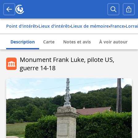
Point d'intérêt
›
Lieux d'intérêt
›
Lieux de mémoire
›
france
›
lorra
Description
Carte
Notes et avis
À voir autour
Monument Frank Luke, pilote US,
guerre 14-18