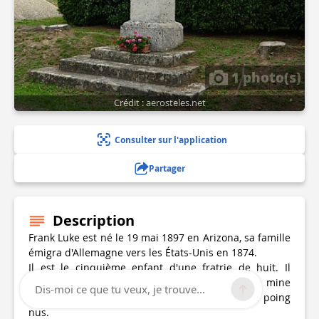
1 photo(s)
Crédit : aerosteles.net
Consulter sur l'application
Partager
Description
Frank Luke est né le 19 mai 1897 en Arizona, sa famille
émigra d'Allemagne vers les États-Unis en 1874.
Il est le cinquième enfant d'une fratrie de huit. Il
grandit en excellant sportif, travaille dans une mine
Dis-moi ce que tu veux, je trouve...
de cuivre et participe à des matchs de boxe à poing
nus.