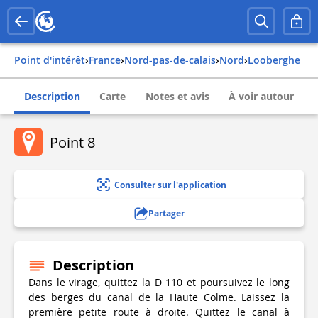
Point d'intérêt
›
france
›
nord-pas-de-calais
›
nord
›
looberghe
Description
Carte
Notes et avis
À voir autour
Point 8
Consulter sur l'application
Partager
Description
Dans le virage, quittez la D 110 et poursuivez le long
des berges du canal de la Haute Colme. Laissez la
première petite route à droite. Quittez le canal à