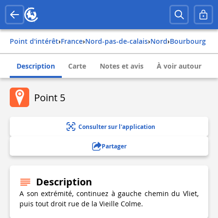
Point d'intérêt
›
france
›
nord-pas-de-calais
›
nord
›
bourbourg
Description
Carte
Notes et avis
À voir autour
Point 5
Consulter sur l'application
Partager
Description
A son extrémité, continuez à gauche chemin du Vliet,
puis tout droit rue de la Vieille Colme.