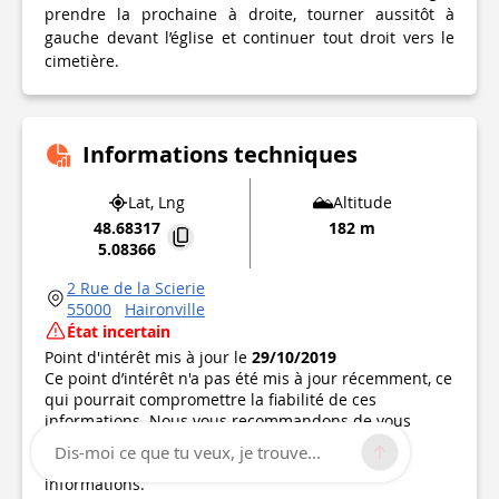
prendre la prochaine à droite, tourner aussitôt à
gauche devant l’église et continuer tout droit vers le
cimetière.
Informations techniques
Lat, Lng
Altitude
48.68317
182 m
5.08366
2 Rue de la Scierie
55000
Haironville
État incertain
Point d'intérêt mis à jour le
29/10/2019
Ce point d’intérêt n'a pas été mis à jour récemment, ce
qui pourrait compromettre la fiabilité de ces
informations. Nous vous recommandons de vous
renseigner et de prendre toutes les précautions
Dis-moi ce que tu veux, je trouve...
nécessaires. Si vous en êtes l'auteur, vérifiez vos
informations.