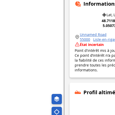
Information
Lat, 
48.711
5.0507
Unnamed Road
55000
Lisle-en-riga
État incertain
Point d'intérêt mis à jo
Ce point d’intérêt n'a 
la fiabilité de ces in
prendre toutes les préca
informations.
Profil altim