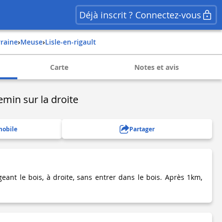
Déjà inscrit ? Connectez-vous
rraine
›
meuse
›
lisle-en-rigault
Carte
Notes et avis
emin sur la droite
mobile
Partager
eant le bois, à droite, sans entrer dans le bois. Après 1km,