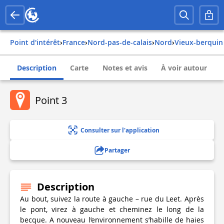
Point d'intérêt
›
france
›
nord-pas-de-calais
›
nord
›
vieux-berquin
Description
Carte
Notes et avis
À voir autour
Point 3
Consulter sur l'application
Partager
Description
Au bout, suivez la route à gauche – rue du Leet. Après
le pont, virez à gauche et cheminez le long de la
becque. A nouveau l’environnement s’habille de haies