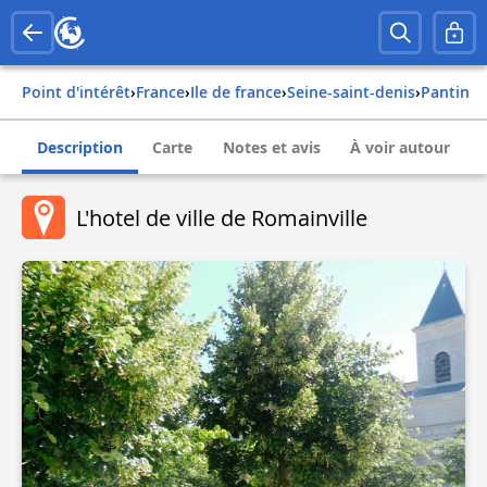
Point d'intérêt
›
france
›
ile de france
›
seine-saint-denis
›
pantin
Description
Carte
Notes et avis
À voir autour
L'hotel de ville de Romainville