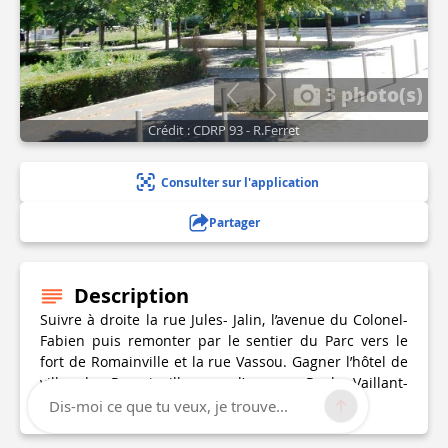
3 photo(s)
Crédit : CDRP 93 - R.Ferret
Consulter sur l'application
Partager
Description
Suivre à droite la rue Jules- Jalin, l’avenue du Colonel-
Fabien puis remonter par le sentier du Parc vers le
fort de Romainville et la rue Vassou. Gagner l’hôtel de
ville de Romainville par l’avenue Paul- Vaillant-
Couturier.
Dis-moi ce que tu veux, je trouve...