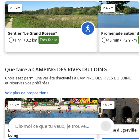
2.3 km
2.4 km
Sentier "Le Grand Rozeau"
Promenade autour d
Très facile
1 h
3.2 km
45 min
2.9 km
Que faire à CAMPING DES RIVES DU LOING
Choisissez parmi une variété d'activités à CAMPING DES RIVES DU LOING
et réservez vos préférées.
Voir plus de propositions
15 km
18 km
Dis-moi ce que tu veux, je trouve...
Base de Loisirs de Souppes-sur-
La Halle d'Egreville
Loing