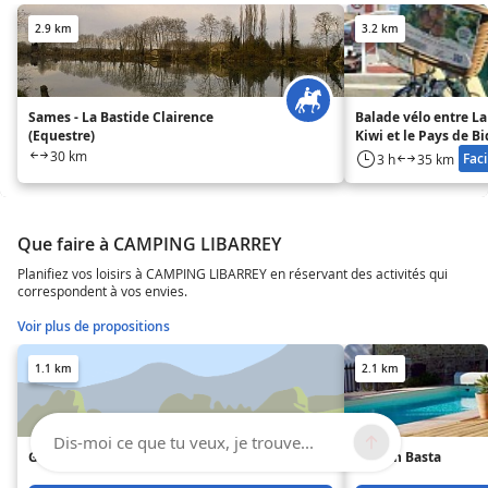
2.9 km
3.2 km
Sames - La Bastide Clairence
Balade vélo entre La
(Equestre)
Kiwi et le Pays de B
30 km
Faci
3 h
35 km
Que faire à CAMPING LIBARREY
Planifiez vos loisirs à CAMPING LIBARREY en réservant des activités qui
correspondent à vos envies.
Voir plus de propositions
1.1 km
2.1 km
Dis-moi ce que tu veux, je trouve...
Gîte La Grange de Pardies
Maison Basta