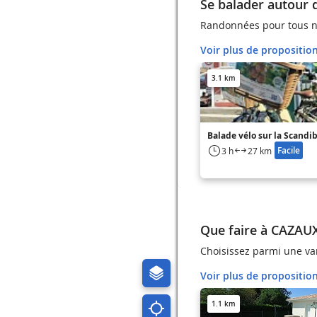
Se balader autour
Randonnées pour tous n
Voir plus de propositio
3.1 km
Balade vélo sur la Scandi
Facile
3 h
27 km
Que faire à CAZAU
Choisissez parmi une var
Voir plus de propositio
1.1 km