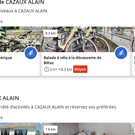
 de CAZAUX ALAIN
iveaux à CAZAUX ALAIN.
ns
8.3 km
bérique
Balade à vélo à la découverte de
Bélus
Moyen
3 h
8.3 km
X ALAIN
iété d'activités à CAZAUX ALAIN et réservez vos préférées.
ns
1.6 km