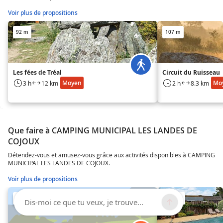
Voir plus de propositions
92 m
107 m
Les fées de Tréal
Circuit du Ruisseau
Moyen
Mo
3 h
12 km
2 h
8.3 km
Que faire à CAMPING MUNICIPAL LES LANDES DE
COJOUX
Détendez-vous et amusez-vous grâce aux activités disponibles à CAMPING
MUNICIPAL LES LANDES DE COJOUX.
Voir plus de propositions
1.5 km
2.9 km
Dis-moi ce que tu veux, je trouve...