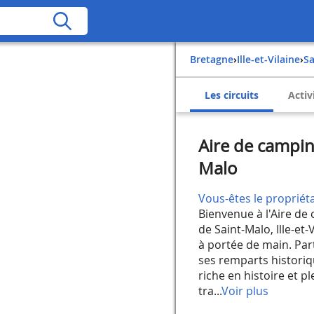
Bretagne
›
Ille-et-Vilaine
›
S
Les circuits
Activ
Aire de camping
Malo
Vous-êtes le propriéta
Bienvenue à l'Aire de 
de Saint-Malo, Ille-et-
à portée de main. Part
ses remparts historiqu
riche en histoire et 
tra...
Voir plus