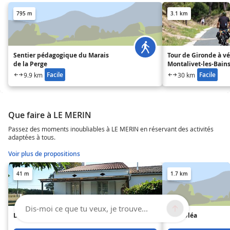
795 m
3.1 km
Sentier pédagogique du Marais
Tour de Gironde à vél
de la Perge
Montalivet-les-Bain
Facile
Facile
9.9 km
30 km
Que faire à LE MERIN
Passez des moments inoubliables à LE MERIN en réservant des activités
adaptées à tous.
Voir plus de propositions
41 m
1.7 km
Dis-moi ce que tu veux, je trouve...
Le Mérin
Villa Oléa