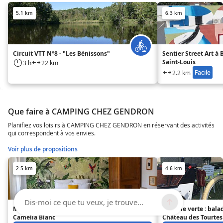
5.1 km
6.3 km
Circuit VTT N°8 - "Les Bénissons"
Sentier Street Art à 
Saint-Louis
3 h
22 km
Facile
2.2 km
Que faire à CAMPING CHEZ GENDRON
Planifiez vos loisirs à CAMPING CHEZ GENDRON en réservant des activités
qui correspondent à vos envies.
Voir plus de propositions
2.5 km
4.6 km
Dis-moi ce que tu veux, je trouve...
Maison et table d'hôtes Le
La bulle verte : bala
Camélia Blanc
Château des Tourtes