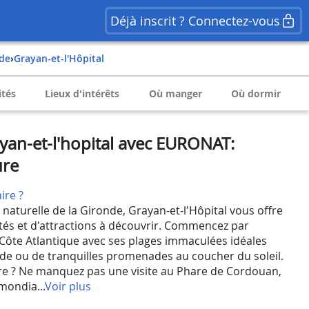
Déjà inscrit ? Connectez-vous
nde
›
Grayan-et-l'Hôpital
ités
Lieux d'intérêts
Où manger
Où dormir
an-et-l'hopital avec EURONAT:
ure
ire ?
naturelle de la Gironde, Grayan-et-l'Hôpital vous offre
ités et d'attractions à découvrir. Commencez par
 Côte Atlantique avec ses plages immaculées idéales
nade ou de tranquilles promenades au coucher du soleil.
ire ? Ne manquez pas une visite au Phare de Cordouan,
mondia...
Voir plus