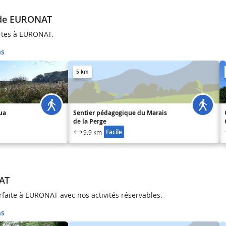
 de EURONAT
rtes à EURONAT.
ns
5 km
ua
Sentier pédagogique du Marais
de la Perge
Facile
9.9 km
AT
rfaite à EURONAT avec nos activités réservables.
ns