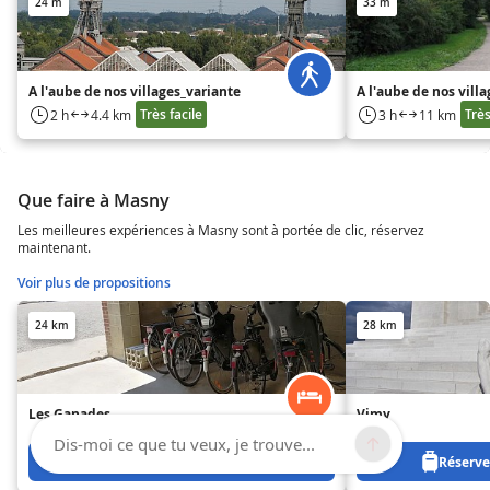
24 m
33 m
A l'aube de nos villages_variante
A l'aube de nos villa
Très facile
Très
2 h
4.4 km
3 h
11 km
Que faire à Masny
Les meilleures expériences à Masny sont à portée de clic, réservez
maintenant.
Voir plus de propositions
24 km
28 km
Les Ganades
Vimy
Dis-moi ce que tu veux, je trouve...
Réservez à partir de 0 €
Réservez