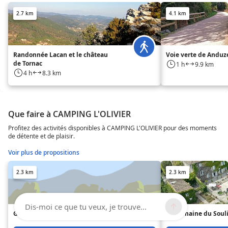
2.7 km
4.1 km
Randonnée Lacan et le château
Voie verte de Anduz
de Tornac
1 h
9.9 km
4 h
8.3 km
Que faire à CAMPING L'OLIVIER
Profitez des activités disponibles à CAMPING L'OLIVIER pour des moments
de détente et de plaisir.
Voir plus de propositions
2.3 km
2.3 km
Dis-moi ce que tu veux, je trouve...
Gîtes Lézan - La Pivoine
Le Domaine du Soul