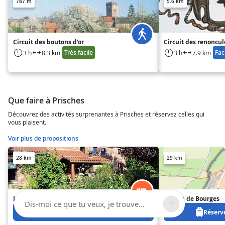
787 m
5.6 km
Circuit des boutons d'or
Circuit des renoncul
Très facile
Fac
3 h
8.3 km
3 h
7.9 km
Que faire à Prisches
Découvrez des activités surprenantes à Prisches et réservez celles qui
vous plaisent.
Voir plus de propositions
28 km
29 km
L'Air Pur - Gîte n°1
Moulin de Bourges
Dis-moi ce que tu veux, je trouve...
Réservez à partir de 0 €
Réserve