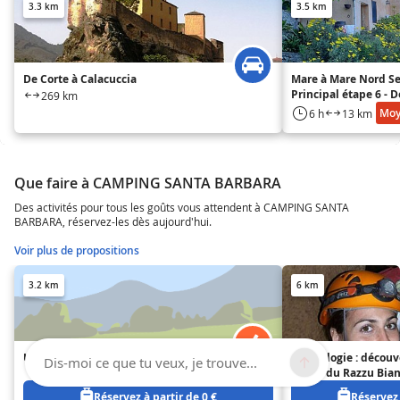
3.3 km
3.5 km
De Corte à Calacuccia
Mare à Mare Nord Se
Principal étape 6 - D
269 km
refuge A Sega
Mo
6 h
13 km
Que faire à CAMPING SANTA BARBARA
Des activités pour tous les goûts vous attendent à CAMPING SANTA
BARBARA, réservez-les dès aujourd'hui.
Voir plus de propositions
3.2 km
6 km
UTILE CORTE
Spéléologie : découv
Dis-moi ce que tu veux, je trouve...
grotte du Razzu Bian
départ de Venaco à 
Réservez à partir de 0 €
Réservez 