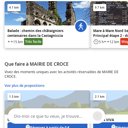
4.1 km
9.7 km
Balade : chemin des châtaigniers
Mare à Mare Nord Se
centenaires dans la Castagniccia
Principal étape 2 - d
Valle d'Alesani
Très facile
Mo
15 km
5 h
12 km
Que faire à MAIRIE DE CROCE
Vivez des moments uniques avec les activités réservables de MAIRIE DE
CROCE.
Voir plus de propositions
1.3 km
2.1 km
Dis-moi ce que tu veux, je trouve...
U RATAGHJU
L'ALMA VIVA
Réservez à partir de 0 €
Réserve