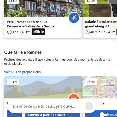
3.6 km
3.7 km
Vélo Promenade® n°7 : De
Balade à Roulettes® 
Rennes à la Vallée de la Seiche
grand étang d’Apigné
Difficile
3 h
40 km
40 min
2.4 km
Que faire à Rennes
Profitez des activités disponibles à Rennes pour des moments de détente
et de plaisir.
Voir plus de propositions
1.9 km
2.5 km
L'Escale rennaise
Le Colombier
Dis-moi ce que tu veux, je trouve...
Réservez à partir de 480 €
Réservez