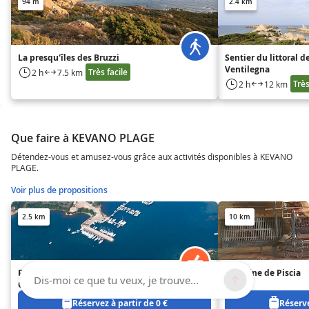
94 m
2.4 km
La presqu'îles des Bruzzi
Sentier du littoral d
Ventilegna
Très facile
2 h
7.5 km
Très
2 h
12 km
Que faire à KEVANO PLAGE
Détendez-vous et amusez-vous grâce aux activités disponibles à KEVANO
PLAGE.
Voir plus de propositions
2.5 km
10 km
PORT ABRI DE PIANOTTOLI
Domaine de Piscia
Dis-moi ce que tu veux, je trouve...
CALDARELLO
Réservez à partir de 0 €
Réserve