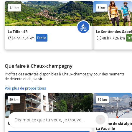
4.1 km
5 km
La Tille - 4R
Le Sentier des Gabe
Facile
Trè
4 h
34 km
48 h
26 km
Que faire à Chaux-champagny
Profitez des activités disponibles à Chaux-champagny pour des moments
de détente et de plaisir.
Voir plus de propositions
59 km
59 km
Dis-moi ce que tu veux, je trouve...
Résidence les Berlicants
Domaine de ski alpi
La Faucille