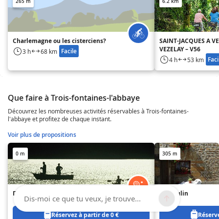
265 m
6.2 km
Charlemagne ou les cisterciens?
SAINT-JACQUES A VE
VEZELAY – V56
Facile
3 h
68 km
Faci
4 h
53 km
Que faire à Trois-fontaines-l'abbaye
Découvrez les nombreuses activités réservables à Trois-fontaines-
l'abbaye et profitez de chaque instant.
Voir plus de propositions
0 m
305 m
Domaine de Tournizet
Le Moulin
Dis-moi ce que tu veux, je trouve...
Réservez à partir de 0 €
Réserve