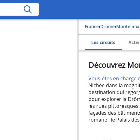
France
›
Drôme
›
Montelima
Les circuits
Activ
Découvrez Mon
Vous-êtes en charge d
Nichée dans la magni
destination qui regor
pour explorer la Dr
les rues pittoresques 
façades des bâtiments 
romane : le Palais de