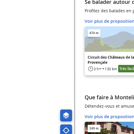
Se balader autour
Profitez des balades en 
Voir plus de propositio
474 m
Circuit des Châteaux de 
Provençale
Très faci
3 h
130 km
Que faire à Montel
Détendez-vous et amusez
Voir plus de propositio
249 m