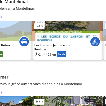
 de Montelimar
plein air à Montelimar.
ns
543 m
la Drôme
Les bords du Jabron et du
Roubion
le
Facile
2 h
25 km
imar
-vous grâce aux activités disponibles à Montelimar.
ns
263 m