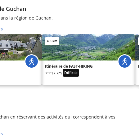
 de Guchan
ans la région de Guchan.
ns
4.3 km
Itinéraire de FAST-HIKING
Difficile
17 km
Guchan en réservant des activités qui correspondent à vos
ns