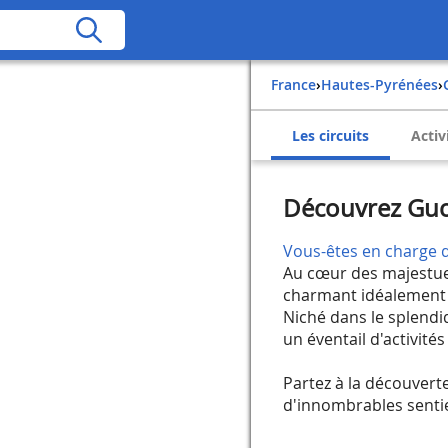
France
›
Hautes-Pyrénées
›
Les circuits
Activ
Découvrez Guc
Vous-êtes en charge d
Au cœur des majestue
charmant idéalement 
Niché dans le splendid
un éventail d'activité
Partez à la découvert
d'innombrables senti