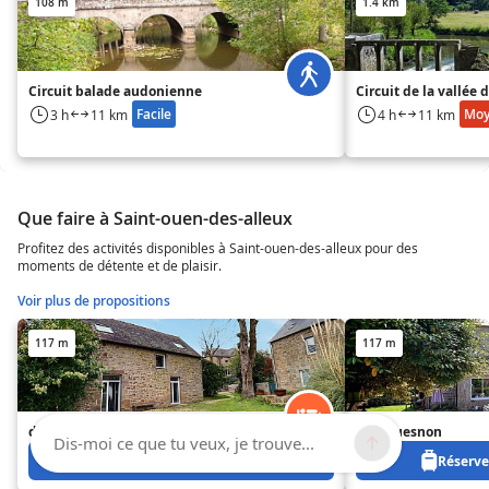
108 m
1.4 km
Circuit balade audonienne
Circuit de la vallée
Facile
Mo
3 h
11 km
4 h
11 km
Que faire à Saint-ouen-des-alleux
Profitez des activités disponibles à Saint-ouen-des-alleux pour des
moments de détente et de plaisir.
Voir plus de propositions
117 m
117 m
des Alleux
Du Couesnon
Dis-moi ce que tu veux, je trouve...
Réservez à partir de 480 €
Réservez