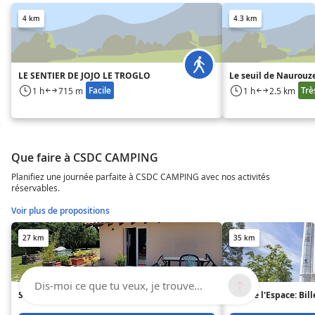
4 km
4.3 km
LE SENTIER DE JOJO LE TROGLO
Le seuil de Naurouz
Facile
Trè
1 h
715 m
1 h
2.5 km
Que faire à CSDC CAMPING
Planifiez une journée parfaite à CSDC CAMPING avec nos activités
réservables.
Voir plus de propositions
27 km
35 km
Dis-moi ce que tu veux, je trouve...
Sous le château
Cité de l'Espace: Bill