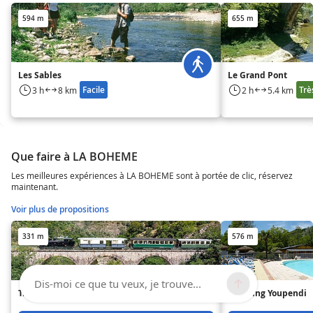
594 m
655 m
Les Sables
Le Grand Pont
Facile
Trè
3 h
8 km
2 h
5.4 km
Que faire à LA BOHEME
Les meilleures expériences à LA BOHEME sont à portée de clic, réservez
maintenant.
Voir plus de propositions
331 m
576 m
Dis-moi ce que tu veux, je trouve...
Train de l'Ardèche
Camping Youpendi