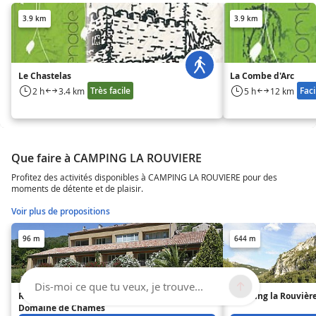
3.9 km
3.9 km
Le Chastelas
La Combe d'Arc
Très facile
Faci
2 h
3.4 km
5 h
12 km
Que faire à CAMPING LA ROUVIERE
Profitez des activités disponibles à CAMPING LA ROUVIERE pour des
moments de détente et de plaisir.
Voir plus de propositions
96 m
644 m
Dis-moi ce que tu veux, je trouve...
Résidence Vacancéole Le
Camping la Rouvièr
Domaine de Chames