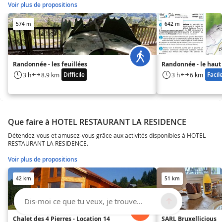
Voir plus de propositions
574 m
642 m
Randonnée - les feuillées
Randonnée - le haut
Difficile
Facil
3 h
8.9 km
3 h
6 km
Que faire à HOTEL RESTAURANT LA RESIDENCE
Détendez-vous et amusez-vous grâce aux activités disponibles à HOTEL
RESTAURANT LA RESIDENCE.
Voir plus de propositions
42 km
51 km
Dis-moi ce que tu veux, je trouve...
Chalet des 4 Pierres - Location 14
SARL Bruxellicious