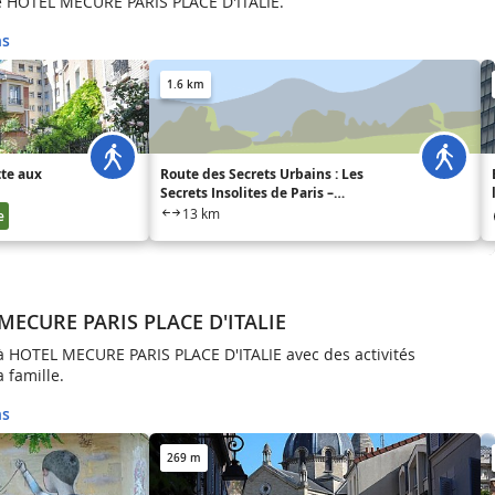
de HOTEL MECURE PARIS PLACE D'ITALIE.
ns
1.6 km
tte aux
Route des Secrets Urbains : Les
Secrets Insolites de Paris –
Collection Cirkwi Mag
13 km
e
 MECURE PARIS PLACE D'ITALIE
à HOTEL MECURE PARIS PLACE D'ITALIE avec des activités
 famille.
ns
269 m