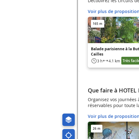
Découvrez les circuits 
Voir plus de propositio
165 m
Balade parisienne à la Bu
Cailles
Très facil
3 h
4.1 km
Que faire à HOTEL
Organisez vos journées 
réservables pour toute la
Voir plus de propositio
26 m