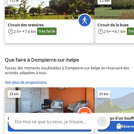
172 m
3.2 km
Circuit des oratoires
Circuit de la buse
Très facile
Trè
2 h
7.4 km
2 h
8.1 km
Que faire à Dompierre-sur-helpe
Passez des moments inoubliables à Dompierre-sur-helpe en réservant des
activités adaptées à tous.
Voir plus de propositions
23 km
23 km
Le Marronnier
Le Temps d'un Souff
Dis-moi ce que tu veux, je trouve...
Réservez à partir de 0 €
Réserve