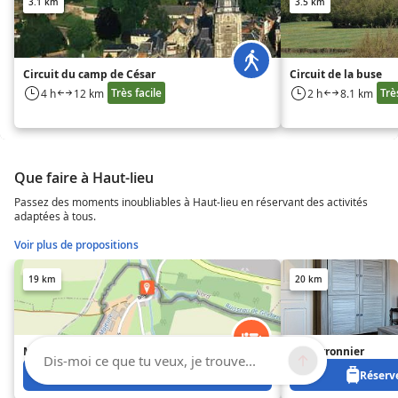
3.1 km
3.5 km
Circuit du camp de César
Circuit de la buse
Très facile
Trè
4 h
12 km
2 h
8.1 km
Que faire à Haut-lieu
Passez des moments inoubliables à Haut-lieu en réservant des activités
adaptées à tous.
Voir plus de propositions
19 km
20 km
Moulin de Bourges
Le Marronnier
Dis-moi ce que tu veux, je trouve...
Réservez à partir de 0 €
Réserve