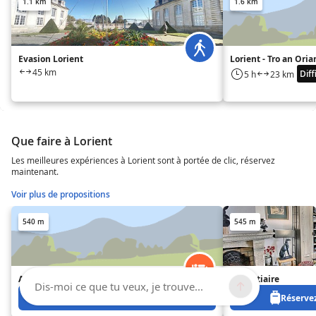
1.1 km
1.6 km
Evasion Lorient
Lorient - Tro an Oria
45 km
Diff
5 h
23 km
Que faire à Lorient
Les meilleures expériences à Lorient sont à portée de clic, réservez
maintenant.
Voir plus de propositions
540 m
545 m
Appa 353
Le Bestiaire
Dis-moi ce que tu veux, je trouve...
Réservez à partir de 1050 €
Réservez