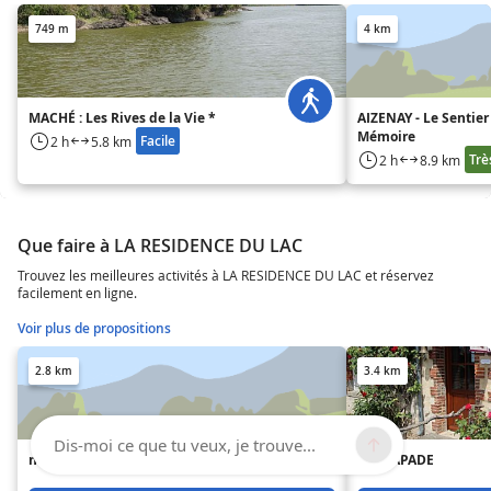
749 m
4 km
MACHÉ : Les Rives de la Vie *
AIZENAY - Le Sentier
Mémoire
Facile
2 h
5.8 km
Trè
2 h
8.9 km
Que faire à LA RESIDENCE DU LAC
Trouvez les meilleures activités à LA RESIDENCE DU LAC et réservez
facilement en ligne.
Voir plus de propositions
2.8 km
3.4 km
Dis-moi ce que tu veux, je trouve...
n°6 La Crèche
L'ESCAPADE