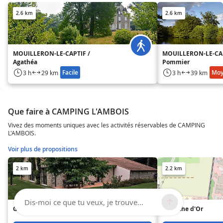
2.6 km
2.6 km
MOUILLERON-LE-CAPTIF /
MOUILLERON-LE-CAP
Agathéa
Pommier
Facile
Mo
3 h
29 km
3 h
39 km
Que faire à CAMPING L'AMBOIS
Vivez des moments uniques avec les activités réservables de CAMPING
L'AMBOIS.
Voir plus de propositions
2 km
2.2 km
Dis-moi ce que tu veux, je trouve...
Grange de la Ménagerie
La Roche d'Or